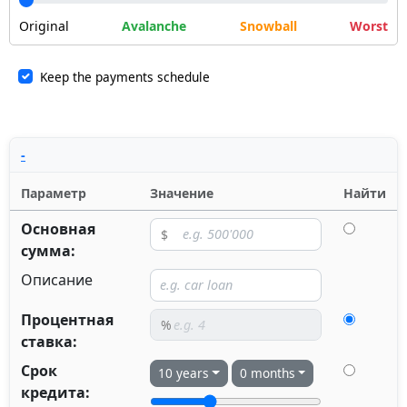
Original
Avalanche
Snowball
Worst
Keep the payments schedule
-
Параметр
Значение
Найти
Основная
сумма:
Описание
Процентная
ставка:
Срок
10 years
0 months
кредита: