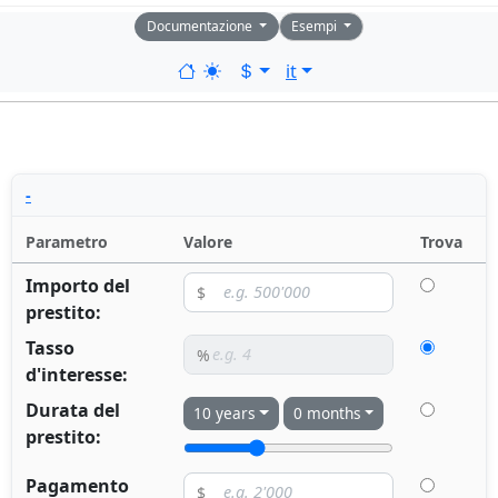
Documentazione
Esempi
it
-
Parametro
Valore
Trova
Importo del
prestito:
Tasso
d'interesse:
Durata del
10 years
0 months
prestito:
Pagamento