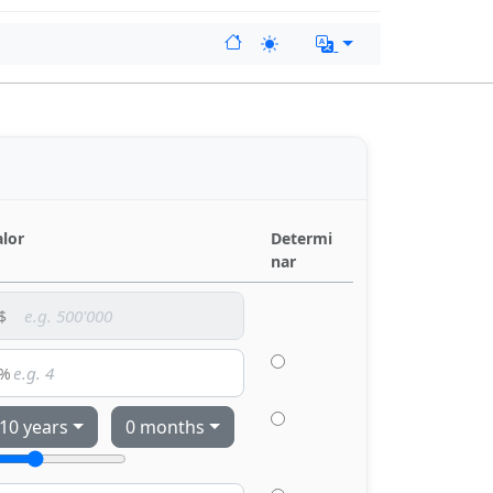
alor
Determi
nar
10 years
0 months