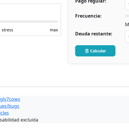
Pago regular:
Frecuencia:
M
stress
max
Deuda restante:
Calcular
gly7cows
ues/bugs
icles
sabilidad excluida