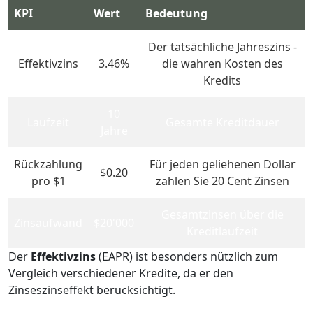
KPI
Wert
Bedeutung
Der tatsächliche Jahreszins -
Effektivzins
3.46%
die wahren Kosten des
Kredits
10
Laufzeit
Gesamte Kreditdauer
Jahre
Rückzahlung
Für jeden geliehenen Dollar
$0.20
pro $1
zahlen Sie 20 Cent Zinsen
Gesamtzinsen über die
Zinsaufwand
$20'000
Kreditlaufzeit
Der
Effektivzins
(EAPR) ist besonders nützlich zum
Vergleich verschiedener Kredite, da er den
Zinseszinseffekt berücksichtigt.